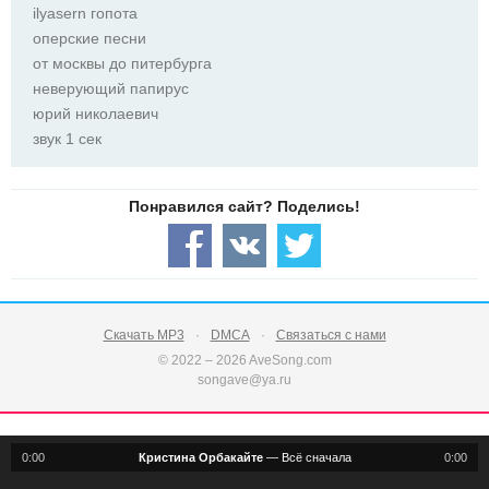
ilyasern гопота
оперские песни
от москвы до питербурга
неверующий папирус
юрий николаевич
звук 1 сек
Скачать MP3
DMCA
Связаться с нами
© 2022 – 2026 AveSong.com
songave@ya.ru
0:00
Кристина Орбакайте
—
Всё сначала
0:00
notification