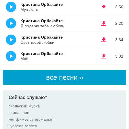
Кристина Орбакайте
3:56
Музыкант
Кристина Орбакайте
2:20
Я подарю тебе любовь
Кристина Орбакайте
3:34
Свет твоей любви
Кристина Орбакайте
3:32
Май
все песни »
Сейчас слушают
скольский мурка
крипа крип
янг фимоз супермаркет
ilyaseen гопота