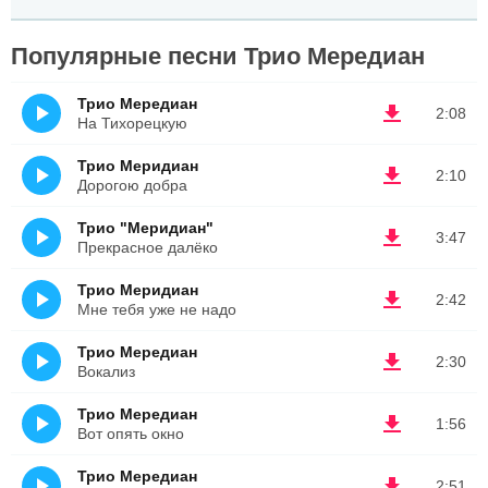
Популярные песни Трио Мередиан
Трио Мередиан
2:08
На Тихорецкую
Трио Меридиан
2:10
Дорогою добра
Трио "Меридиан"
3:47
Прекрасное далёко
Трио Меридиан
2:42
Мне тебя уже не надо
Трио Мередиан
2:30
Вокализ
Трио Мередиан
1:56
Вот опять окно
Трио Мередиан
2:51