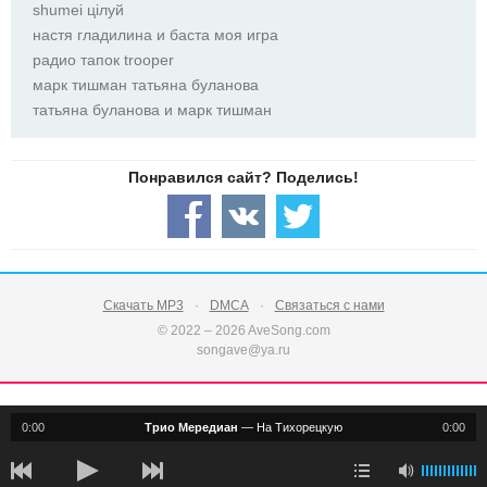
shumei цілуй
настя гладилина и баста моя игра
радио тапок trooper
марк тишман татьяна буланова
татьяна буланова и марк тишман
Скачать MP3
DMCA
Связаться с нами
© 2022 – 2026 AveSong.com
songave@ya.ru
0:00
Трио Мередиан
—
На Тихорецкую
0:00
notification