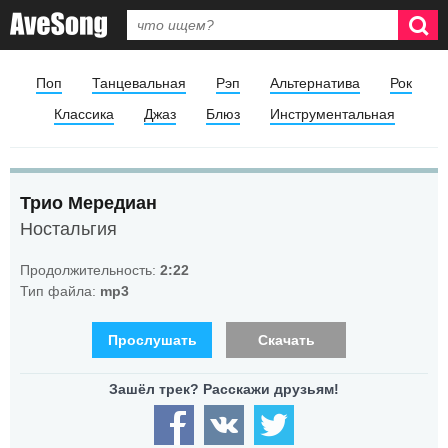
Поп
Танцевальная
Рэп
Альтернатива
Рок
Классика
Джаз
Блюз
Инструментальная
Трио Мередиан
Ностальгия
Продолжительность:
2:22
Тип файла:
mp3
Прослушать
Скачать