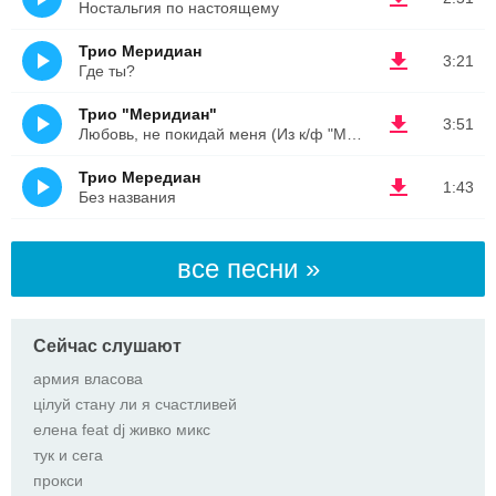
Ностальгия по настоящему
Трио Меридиан
3:21
Где ты?
Трио "Меридиан"
3:51
Любовь, не покидай меня (Из к/ф "Медный ангел")
Трио Мередиан
1:43
Без названия
все песни »
Сейчас слушают
армия власова
цілуй стану ли я счастливей
елена feat dj живко микс
тук и сега
прокси