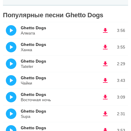
Популярные песни Ghetto Dogs
Ghetto Dogs
3:56
Алмата
Ghetto Dogs
3:55
Ханка
Ghetto Dogs
2:29
Tateler
Ghetto Dogs
3:43
Чайки
Ghetto Dogs
3:09
Восточная ночь
Ghetto Dogs
2:31
Supa
Ghetto Dogs
3:53