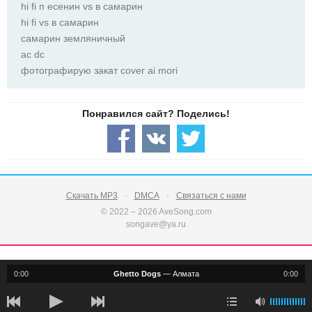
hi fi п есенин vs в самарин
hi fi vs в самарин
самарин земляничный
ас dc
фотографирую закат cover ai mori
Скачать MP3
DMCA
Связаться с нами
© 2022 – 2026 AveSong.com
songave@ya.ru
0:00
Ghetto Dogs
—
Алмата
0:00
notification