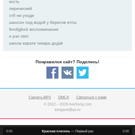
кость
лирический
хтб не уходи
шансон под водой у берегов ялты
fendiglock воспоминания
я рэп stim
школа карате тикара додзё
Скачать MP3
DMCA
Связаться с нами
© 2022 – 2026 AveSong.com
songave@ya.ru
0:00
Красная плесень
—
Первый раз
0:00