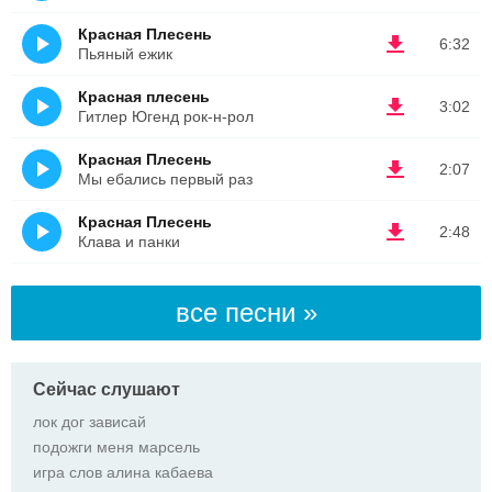
Красная Плесень
6:32
Пьяный ежик
Красная плесень
3:02
Гитлер Югенд рок-н-рол
Красная Плесень
2:07
Мы ебались первый раз
Красная Плесень
2:48
Клава и панки
все песни »
Сейчас слушают
лок дог зависай
подожги меня марсель
игра слов алина кабаева