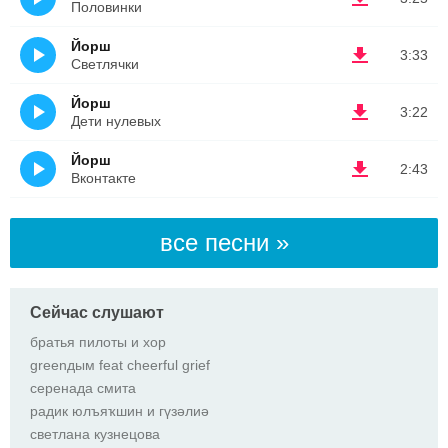
Половинки
Йорш
3:33
Светлячки
Йорш
3:22
Дети нулевых
Йорш
2:43
Вконтакте
все песни »
Сейчас слушают
братья пилоты и хор
greenдым feat cheerful grief
серенада смита
радик юлъяҡшин и гүзәлиә
светлана кузнецова