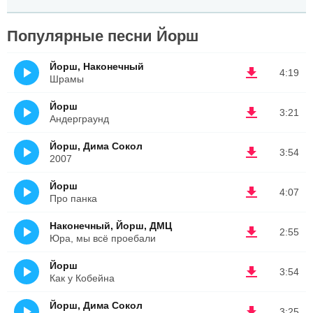
Популярные песни Йорш
Йорш, Наконечный
4:19
Шрамы
Йорш
3:21
Андерграунд
Йорш, Дима Сокол
3:54
2007
Йорш
4:07
Про панка
Наконечный, Йорш, ДМЦ
2:55
Юра, мы всё проебали
Йорш
3:54
Как у Кобейна
Йорш, Дима Сокол
3:25