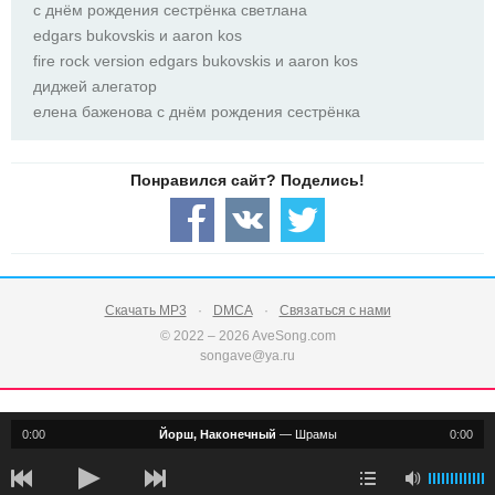
с днём рождения сестрёнка светлана
edgars bukovskis и aaron kos
fire rock version edgars bukovskis и aaron kos
диджей алегатор
елена баженова с днём рождения сестрёнка
Скачать MP3
DMCA
Связаться с нами
© 2022 – 2026 AveSong.com
songave@ya.ru
0:00
Йорш, Наконечный
—
Шрамы
0:00
notification