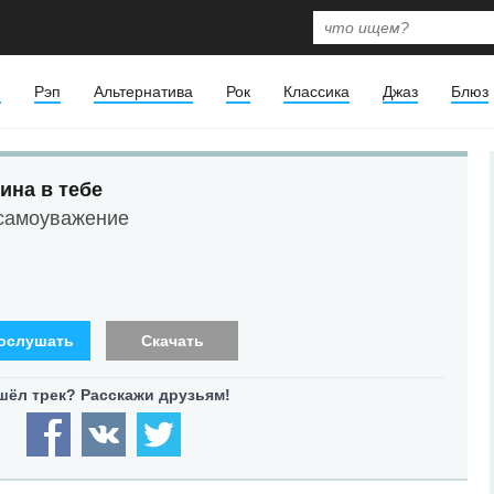
я
Рэп
Альтернатива
Рок
Классика
Джаз
Блюз
ина в тебе
 самоуважение
ослушать
Скачать