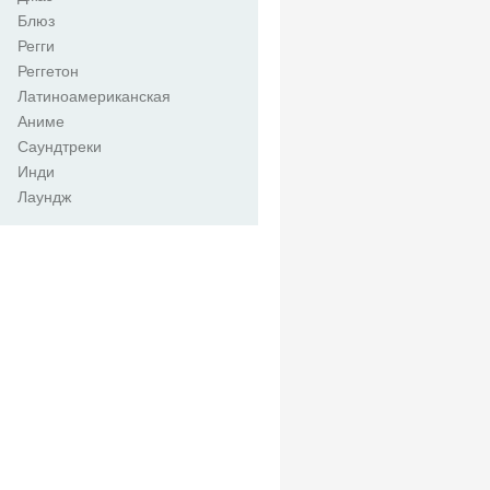
Блюз
Регги
Реггетон
Латиноамериканская
Аниме
Саундтреки
Инди
Лаундж