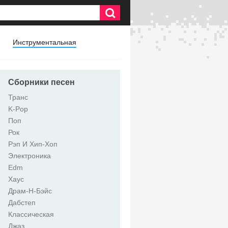
Инструментальная
Сборники песен
Транс
K-Pop
Поп
Рок
Рэп И Хип-Хоп
Электроника
Edm
Хаус
Драм-Н-Бэйс
Дабстеп
Классическая
Джаз