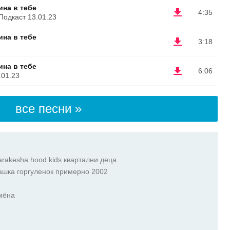
ина в тебе
4:35
Подкаст 13.01.23
ина в тебе
3:18
ина в тебе
6:06
.01.23
все песни »
arakesha hood kids квартални деца
ашка горгуленок примерно 2002
мёна