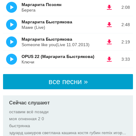
Маргарита Позоян
2:08
Берега
Маргарита Быстрякова
2:48
Маме (Live)
Маргарита Быстрякова
2:19
Someone like you(Live 11.07.2013)
OPUS 22 (Маргарита Быстрякова)
3:33
Ключи
все песни »
Сейчас слушают
оставим всё позади
моя огненная 2 0
быстрянка
эдуард шакуров светлана кашина костя губин remix игорь харьковтен