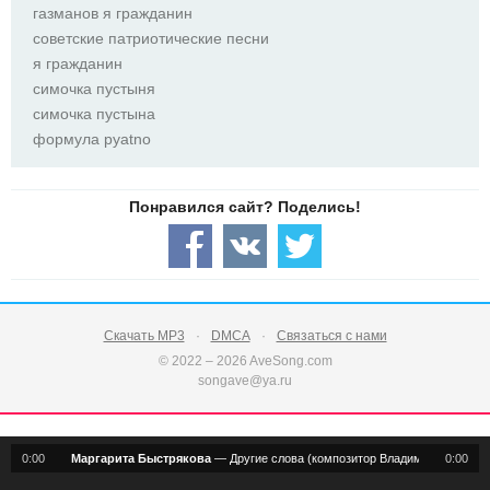
газманов я гражданин
советские патриотические песни
я гражданин
симочка пустыня
симочка пустына
формула pyatno
Скачать MP3
DMCA
Связаться с нами
© 2022 – 2026 AveSong.com
songave@ya.ru
0:00
Маргарита Быстрякова
—
Другие слова (композитор Владимир Быстряк
0:00
notification