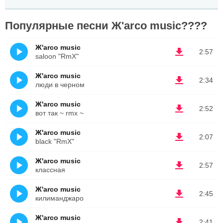
Популярные песни Ж'arco music????
Ж'arco music
2:57
saloon "RmX"
Ж'arco music
2:34
люди в черном
Ж'arco music
2:52
вот так ~ rmx ~
Ж'arco music
2:07
black "RmX"
Ж'arco music
2:57
классная
Ж'arco music
2:45
килиманджаро
Ж'arco music
2:41