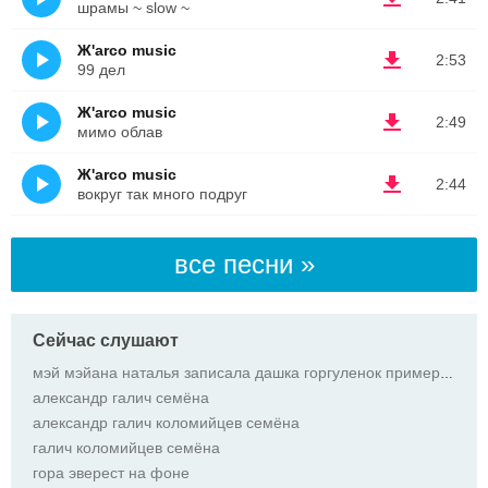
шрамы ~ slow ~
Ж'arco music
2:53
99 дел
Ж'arco music
2:49
мимо облав
Ж'arco music
2:44
вокруг так много подруг
все песни »
Сейчас слушают
мэй мэйана наталья записала дашка горгуленок примерно 2002
александр галич семёна
александр галич коломийцев семёна
галич коломийцев семёна
гора эверест на фоне