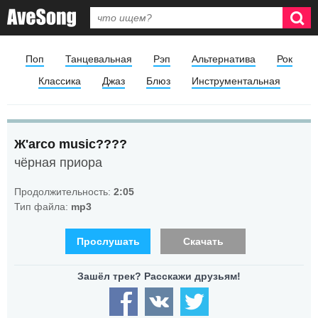
Поп
Танцевальная
Рэп
Альтернатива
Рок
Классика
Джаз
Блюз
Инструментальная
Ж'arco music????
чёрная приора
Продолжительность:
2:05
Тип файла:
mp3
Прослушать
Скачать