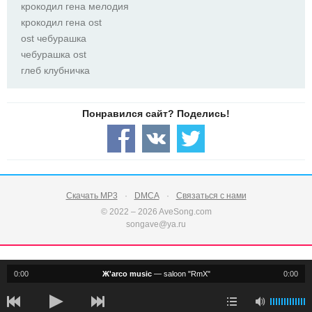
крокодил гена мелодия
крокодил гена ost
ost чебурашка
чебурашка ost
глеб клубничка
Скачать MP3
DMCA
Связаться с нами
© 2022 – 2026 AveSong.com
songave@ya.ru
0:00
Ж'arco music
—
saloon "RmX"
0:00
notification