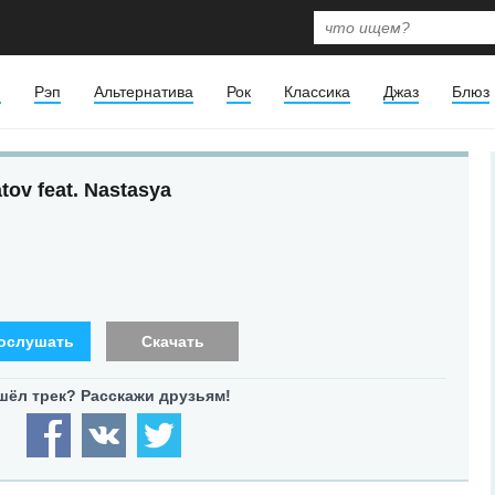
я
Рэп
Альтернатива
Рок
Классика
Джаз
Блюз
tov feat. Nastasya
ослушать
Скачать