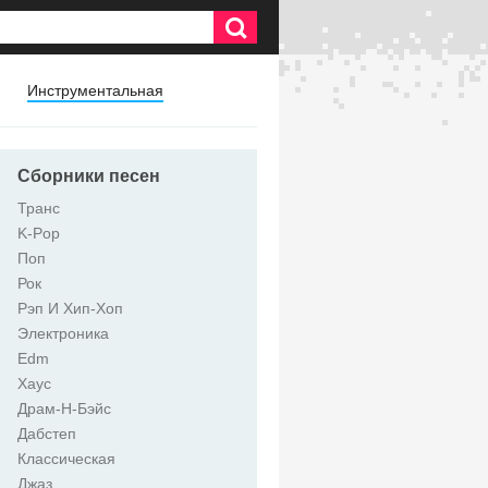
Инструментальная
Сборники песен
Транс
K-Pop
Поп
Рок
Рэп И Хип-Хоп
Электроника
Edm
Хаус
Драм-Н-Бэйс
Дабстеп
Классическая
Джаз