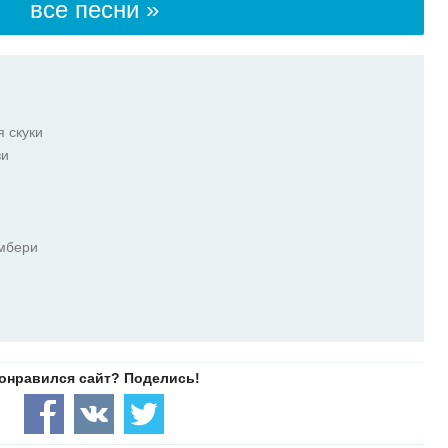
все песни »
я скуки
ви
амбери