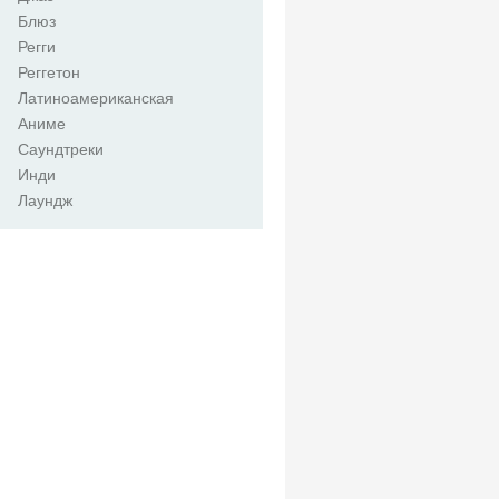
Блюз
Регги
Реггетон
Латиноамериканская
Аниме
Саундтреки
Инди
Лаундж