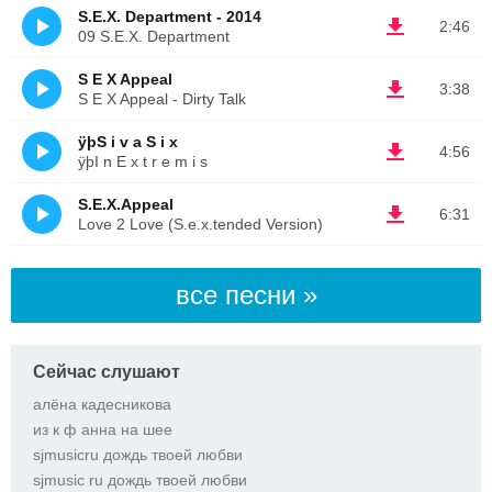
S.E.X. Department - 2014
2:46
09 S.E.X. Department
S E X Appeal
3:38
S E X Appeal - Dirty Talk
ÿþS i v a S i x
4:56
ÿþI n E x t r e m i s
S.E.X.Appeal
6:31
Love 2 Love (S.e.x.tended Version)
все песни »
Сейчас слушают
алёна кадесникова
из к ф анна на шее
sjmusicru дождь твоей любви
sjmusic ru дождь твоей любви