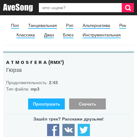
Поп
Танцевальная
Рэп
Альтернатива
Рок
Классика
Джаз
Блюз
Инструментальная
ᴀ ᴛ ᴍ ᴏ s ғ ᴇ ʀ ᴀ (ʀᴍx‘)
Гюрза
Продолжительность:
2:43
Тип файла:
mp3
Прослушать
Скачать