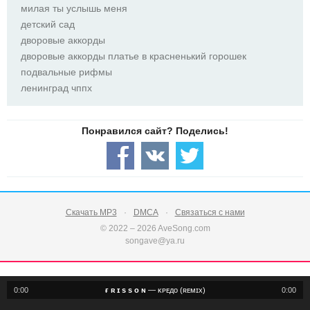
милая ты услышь меня
детский сад
дворовые аккорды
дворовые аккорды платье в красненький горошек
подвальные рифмы
ленинград чппх
Скачать MP3
DMCA
Связаться с нами
© 2022 – 2026 AveSong.com
songave@ya.ru
0:00
ғ ʀ ɪ s s ᴏ ɴ
—
ᴋᴘᴇдᴏ (ʀᴇᴍɪx)
0:00
notification