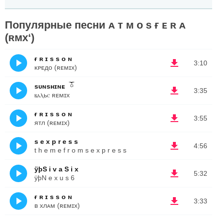
Популярные песни ᴀ ᴛ ᴍ ᴏ s ғ ᴇ ʀ ᴀ
(ʀᴍx‘)
ғ ʀ ɪ s s ᴏ ɴ
3:10
ᴋᴘᴇдᴏ (ʀᴇᴍɪx)
sᴜɴsʜɪɴᴇ⠀ོ
3:35
ⲃⲁⲗьⲥ ʀᴇᴍɪx
ғ ʀ ɪ s s ᴏ ɴ
3:55
ятл (ʀᴇᴍɪx)
s e x p r e s s
4:56
t h e m e f r o m s e x p r e s s
ÿþS i v a S i x
5:32
ÿþN e x u s 6
ғ ʀ ɪ s s ᴏ ɴ
3:33
ʙ xлᴀᴍ (ʀᴇᴍɪx)