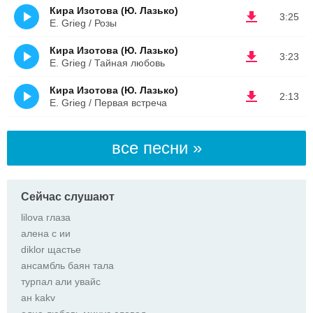
Кира Изотова (Ю. Лазько)
3:25
E. Grieg / Розы
Кира Изотова (Ю. Лазько)
3:23
E. Grieg / Тайная любовь
Кира Изотова (Ю. Лазько)
2:13
E. Grieg / Первая встреча
все песни »
Сейчас слушают
lilova глаза
алена с ии
diklor щастье
ансамбль баян тала
турпал али увайс
ан kakv