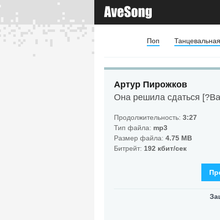
Поп
Танцевальна
Артур Пирожков
Она решила сдаться [?Bas
Продолжительность:
3:27
Тип файла:
mp3
Размер файла:
4.75 MB
Битрейт:
192 кбит/сек
Пр