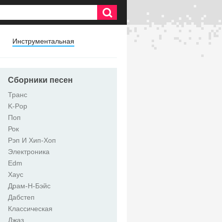
Инструментальная
Сборники песен
Транс
K-Pop
Поп
Рок
Рэп И Хип-Хоп
Электроника
Edm
Хаус
Драм-Н-Бэйс
Дабстеп
Классическая
Джаз