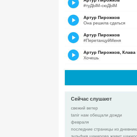
Артур Пирожков
#туДЫМ-сюДЫМ
Артур Пирожков
Она решила сдаться
Артур Пирожков
#ПеретанцуйМеня
Артур Пирожков, Клава
Хочешь
Сейчас слушают
свежий ветер
tanir нам обещали дожди
февраля
последние страницы из дневни
зульфия шакирова жавит шакир