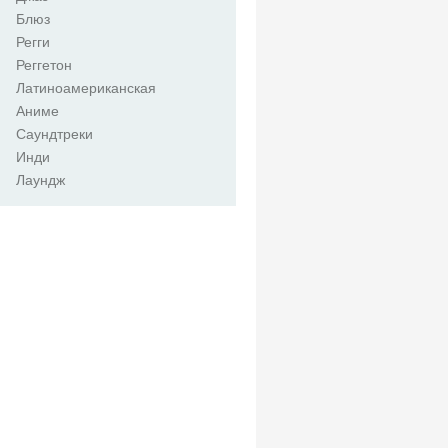
Блюз
Регги
Реггетон
Латиноамериканская
Аниме
Саундтреки
Инди
Лаундж