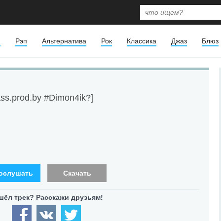
я
Рэп
Альтернатива
Рок
Классика
Джаз
Блюз
s.prod.by #Dimon4ik?]
ослушать
Скачать