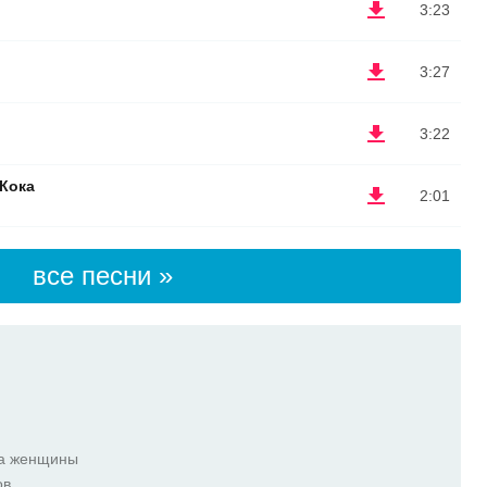
3:23
3:27
3:22
 Кока
2:01
все песни »
ка женщины
ов