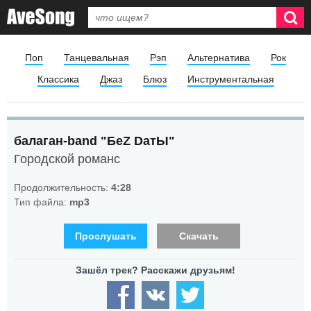
Поп
Танцевальная
Рэп
Альтернатива
Рок
Классика
Джаз
Блюз
Инструментальная
балаган-band "БеZ DaтЫ"
Городской романс
Продолжительность:
4:28
Тип файла:
mp3
Прослушать
Скачать