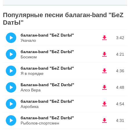
Популярные песни балаган-band "БеZ
DaтЫ"
балаган-band "БеZ DaтЫ"
3:42
Укачало
балаган-band "БеZ DaтЫ"
4:21
Босиком
балаган-band "БеZ DaтЫ"
4:36
Я в порядке
Балаган-band "БеZ DaтЫ"
4:48
Алоэ Вера
балаган-band "БеZ DaтЫ"
4:54
Аэробика
балаган-band "БеZ DaтЫ"
4:31
Рыболов-спортсмен