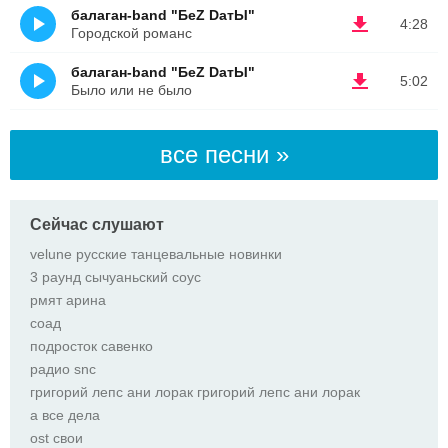
балаган-band "БеZ DaтЫ"
4:28
Городской романс
балаган-band "БеZ DaтЫ"
5:02
Было или не было
все песни »
Сейчас слушают
velune русские танцевальные новинки
3 раунд сычуаньский соус
рмят арина
соад
подросток савенко
радио snc
григорий лепс ани лорак григорий лепс ани лорак
а все дела
ost свои