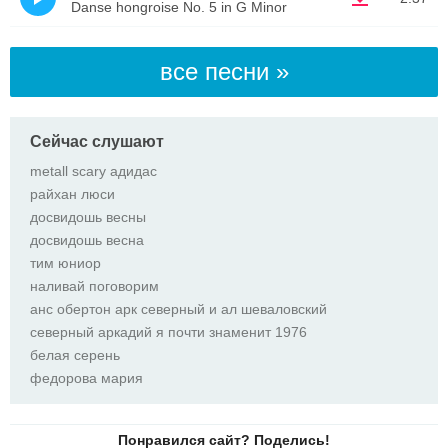
Danse hongroise No. 5 in G Minor
все песни »
Сейчас слушают
metall scary адидас
райхан люси
досвидошь весны
досвидошь весна
тим юниор
наливай поговорим
анс обертон арк северный и ал шеваловский
северный аркадий я почти знаменит 1976
белая серень
федорова мария