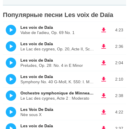
Популярные песни Les voix de Daïa
Les voix de Daïa
4:23
Valse de l'adieu, Op. 69 No. 1
Les voix de Daïa
2:36
Le Lac des cygnes, Op. 20, Acte II, Scène 1
Les voix de Daïa
2:04
Preludes, Op. 28: No. 4 in E Minor
Les voix de Daïa
2:10
Symphony No. 40 G-Moll, K. 550: I. Molto Allegro
Orchestre symphonique de Minneapolis, Antal Dorati
2:38
Le Lac des cygnes, Acte 2 : Moderato
Les Voix De Daïa
4:22
Née sous X
Les voix de Daïa
2:37