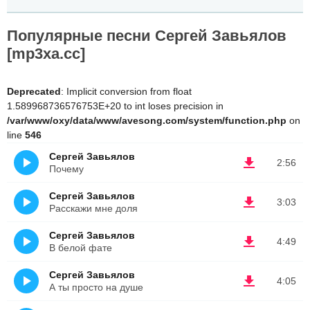
Популярные песни Сергей Завьялов
[mp3xa.cc]
Deprecated
: Implicit conversion from float
1.589968736576753E+20 to int loses precision in
/var/www/oxy/data/www/avesong.com/system/function.php
on
line
546
Сергей Завьялов
2:56
Почему
Сергей Завьялов
3:03
Расскажи мне доля
Сергей Завьялов
4:49
В белой фате
Сергей Завьялов
4:05
А ты просто на душе