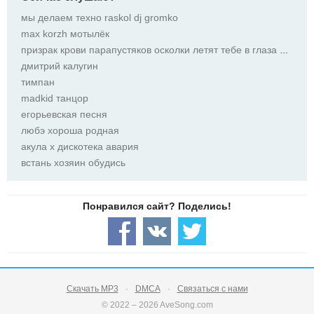
мы делаем техно raskol dj gromko
max korzh мотылёк
призрак крови парапустяков осколки летят тебе в глаза призрак крови парапустяков осколки летят тебе
дмитрий калугин
тимпан
madkid танцор
егорьевская песня
любэ хороша родная
акула х дискотека авария
встань хозяин обудись
Скачать MP3
DMCA
Связаться с нами
© 2022 – 2026 AveSong.com