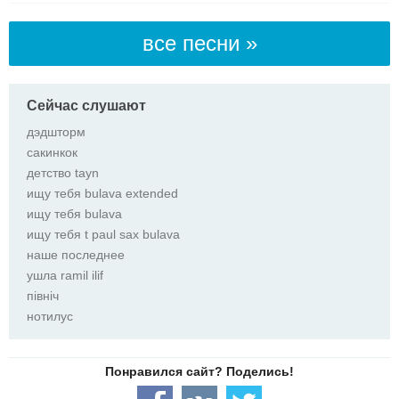
все песни »
Сейчас слушают
дэдшторм
сакинкок
детство tayn
ищу тебя bulava extended
ищу тебя bulava
ищу тебя t paul sax bulava
наше последнее
ушла ramil ilif
північ
нотилус