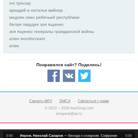
очі трінсер
аркадий и наталья вайнер
медляк гимн ребячьей республики
белая гвардия зоя ященко
зоя ященко генералы гражданской войны
алан woodscream
алан
Скачать MP3
DMCA
Связаться с нами
© 2022 – 2026 AveSong.com
songave@ya.ru
0:00
Иером. Николай Сахаров
—
Беседа о схиархим. Софронии (Сахарове)
0:00