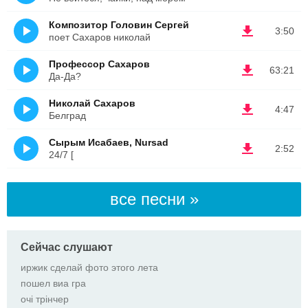
Композитор Головин Сергей
3:50
поет Сахаров николай
Профессор Сахаров
63:21
Да-Да?
Николай Сахаров
4:47
Белград
Сырым Исабаев, Nursad
2:52
24/7 [
все песни »
Сейчас слушают
иржик сделай фото этого лета
пошел виа гра
очі трінчер