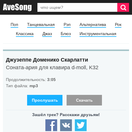
Поп
Танцевальная
Рэп
Альтернатива
Рок
Классика
Джаз
Блюз
Инструментальная
Джузеппе Доменико Скарлатти
Соната-ария для клавира d-moll, K32
Продолжительность:
3:05
Тип файла:
mp3
Прослушать
Скачать