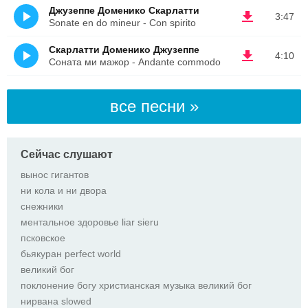
Джузеппе Доменико Скарлатти
3:47
Sonate en do mineur - Con spirito
Скарлатти Доменико Джузеппе
4:10
Соната ми мажор - Andante commodo
все песни »
Сейчас слушают
вынос гигантов
ни кола и ни двора
снежники
ментальное здоровье liar sieru
псковское
бьякуран perfect world
великий бог
поклонение богу христианская музыка великий бог
нирвана slowed