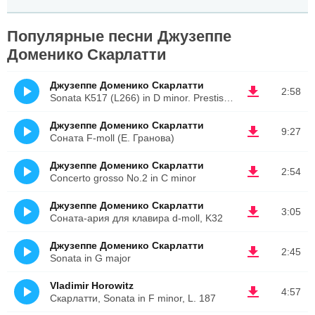
Популярные песни Джузеппе
Доменико Скарлатти
Джузеппе Доменико Скарлатти
2:58
Sonata K517 (L266) in D minor. Prestissimo
Джузеппе Доменико Скарлатти
9:27
Соната F-moll (Е. Гранова)
Джузеппе Доменико Скарлатти
2:54
Concerto grosso No.2 in C minor
Джузеппе Доменико Скарлатти
3:05
Соната-ария для клавира d-moll, K32
Джузеппе Доменико Скарлатти
2:45
Sonata in G major
Vladimir Horowitz
4:57
Скарлатти, Sonata in F minor, L. 187