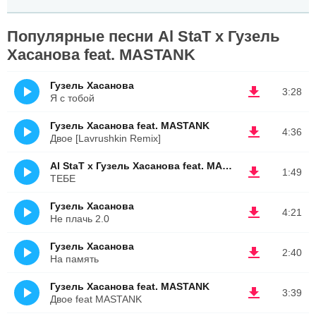
Популярные песни Al StaT х Гузель
Хасанова feat. MASTANK
Гузель Хасанова
3:28
Я с тобой
Гузель Хасанова feat. MASTANK
4:36
Двое [Lavrushkin Remix]
Al StaT х Гузель Хасанова feat. MASTANK
1:49
ТЕБЕ
Гузель Хасанова
4:21
Не плачь 2.0
Гузель Хасанова
2:40
На память
Гузель Хасанова feat. MASTANK
3:39
Двое feat MASTANK