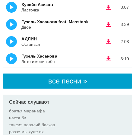
Хусейн Азизов
3:07
Ласточка
Гузель Хасанова feat. Masstank
3:39
Двое
АДЛИН
2:08
Останься
Гузель Хасанова
3:10
Лето имени тебя
все песни »
Сейчас слушают
братья маранафа
настя би
таисия повалий басков
разве мы хуже их