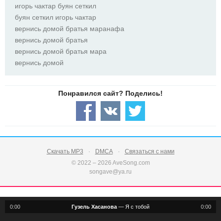
игорь чактар буян сеткил
буян сеткил игорь чактар
вернись домой братья маранафа
вернись домой братья
вернись домой братья мара
вернись домой
Скачать MP3
DMCA
Связаться с нами
© 2022 – 2026 AveSong.com
songave@ya.ru
0:00
Гузель Хасанова
—
Я с тобой
0:00
notification