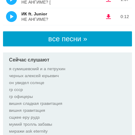
НЕ АНГИМЕ? [
ИК ft. Junior
0:12
НЕ АНГИМЕ?
все песни »
Сейчас слушают
я сумишевский и а петрухин
черных алексей юрьевич
он увидел солнце
гр ссср
гр офицеры
вишня сладкая гравитация
вишня гравитация
сщкее еру рудз
мумий тролль забавы
миражи ask eternity