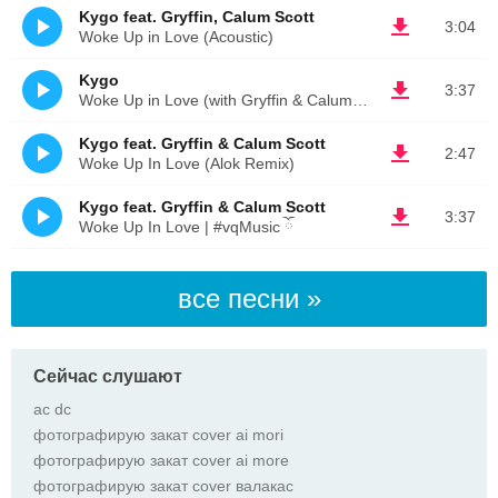
Kygo feat. Gryffin, Calum Scott
3:04
Woke Up in Love (Acoustic)
Kygo
3:37
Woke Up in Love (with Gryffin & Calum Scott)
Kygo feat. Gryffin & Calum Scott
2:47
Woke Up In Love (Alok Remix)
Kygo feat. Gryffin & Calum Scott
3:37
Woke Up In Love | #vqMusic ོ
все песни »
Сейчас слушают
ас dc
фотографирую закат cover ai mori
фотографирую закат cover ai more
фотографирую закат cover валакас