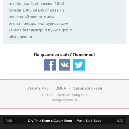
roxette pearls оf passion 1986
roxette 1986 pearls оf passion
последний звонок минус
елена понеделина аудиосказки
качеля feat дмитрий пучков goblin
айм адиктэд
Скачать MP3
DMCA
Связаться с нами
© 2022 – 2026 AveSong.com
songave@ya.ru
0:00
Gryffin x Kygo x Calum Scott
—
Woke Up in Love
0:00
notification