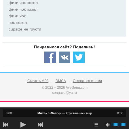
фики чок гюзел
фики чок гмзел
фики чок
чок гюзел
cupsize не грусти
Скачать MP3
DMCA
Связаться с нами
© 2022 – 2026 AveSong.com
songave@ya.ru
0:00
Михаил Фавор
—
Хрустальный мир
0:00
notification