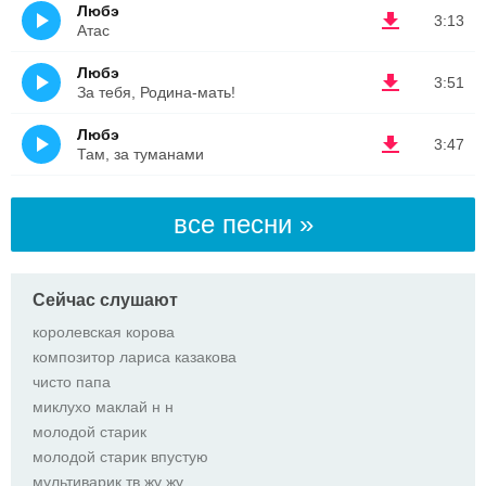
Любэ
3:13
Атас
Любэ
3:51
За тебя, Родина-мать!
Любэ
3:47
Там, за туманами
все песни »
Сейчас слушают
королевская корова
композитор лариса казакова
чисто папа
миклухо маклай н н
молодой старик
молодой старик впустую
мультиварик тв жу жу