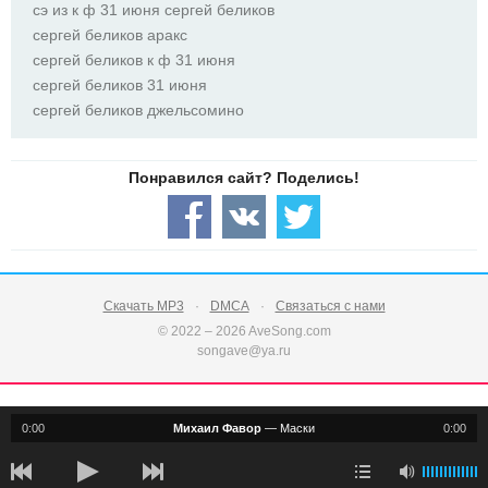
сэ из к ф 31 июня сергей беликов
сергей беликов аракс
сергей беликов к ф 31 июня
сергей беликов 31 июня
сергей беликов джельсомино
Скачать MP3
DMCA
Связаться с нами
© 2022 – 2026 AveSong.com
songave@ya.ru
0:00
Михаил Фавор
—
Маски
0:00
notification