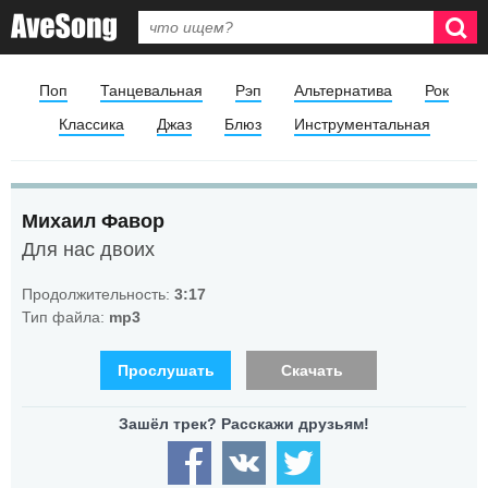
Поп
Танцевальная
Рэп
Альтернатива
Рок
Классика
Джаз
Блюз
Инструментальная
Михаил Фавор
Для нас двоих
Продолжительность:
3:17
Тип файла:
mp3
Прослушать
Скачать