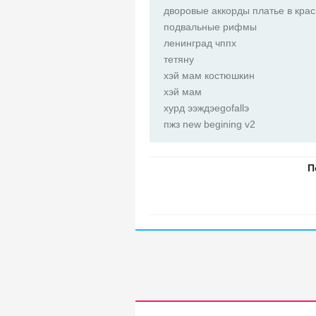
дворовые аккорды платье в кра
подвальные рифмы
ленинград чппх
тетяну
хэй мам костюшкин
хэй мам
хурд ээждэegofallэ
пжз new begining v2