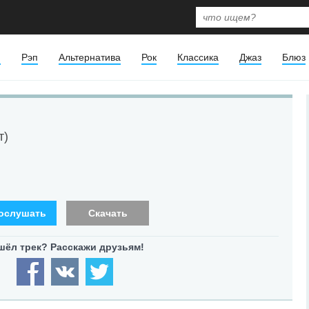
я
Рэп
Альтернатива
Рок
Классика
Джаз
Блюз
т)
ослушать
Скачать