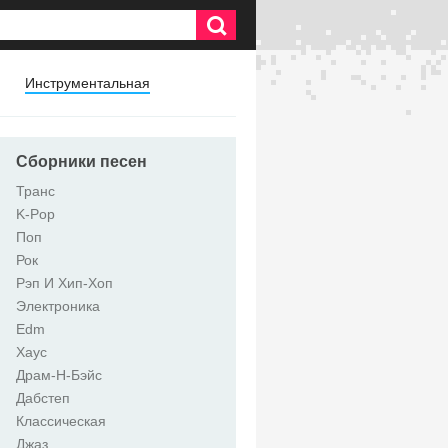
Инструментальная
Сборники песен
Транс
K-Pop
Поп
Рок
Рэп И Хип-Хоп
Электроника
Edm
Хаус
Драм-Н-Бэйс
Дабстеп
Классическая
Джаз