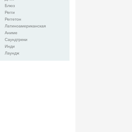
Блюз
Регги
Реггетон
Латиноамериканская
Аниме
Саундтреки
Инди
Лаундж