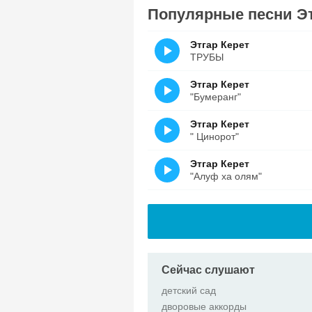
Популярные песни Эт
Этгар Керет
ТРУБЫ
Этгар Керет
"Бумеранг"
Этгар Керет
" Цинорот"
Этгар Керет
"Алуф ха олям"
Сейчас слушают
детский сад
дворовые аккорды