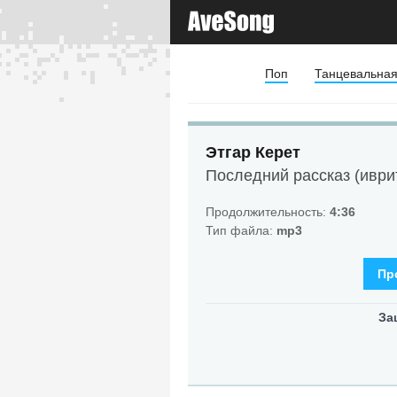
Поп
Танцевальна
Этгар Керет
Последний рассказ (иври
Продолжительность:
4:36
Тип файла:
mp3
Пр