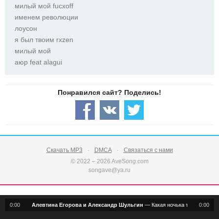
милый мой fucxoff
именем революции
лоусон
я был твоим rxzen
милый мой
аюр feat alagui
Скачать MP3
DMCA
Связаться с нами
© 2022 – 2026 AveSong.com
songave@ya.ru
0:00
Алевтина Егорова и Александр Шульгин
—
Какая ночька темная
0:00
notification