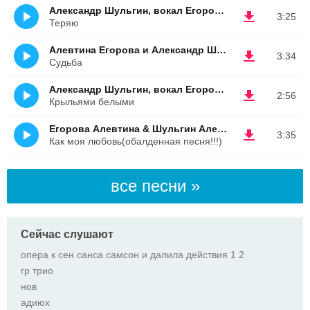
Александр Шульгин, вокал Егорова Алевтина
3:25
Теряю
Алевтина Егорова и Александр Шульгин
3:34
Судьба
Александр Шульгин, вокал Егорова Алевтина
2:56
Крыльями белыми
Егорова Алевтина & Шульгин Александр
3:35
Как моя любовь(обалденная песня!!!)
все песни »
Сейчас слушают
опера к сен санса самсон и далила действия 1 2
гр трио
нов
адиюх