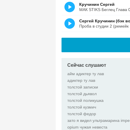
Кручинин Сергей
МАК STIKS Беглец Глава 
Сергей Кручинин (бэк в
Проба в студии 2 (ремейк
Сейчас слушают
айм адиктер ту лав
адиктер ту лав
толстой записки
толстой дьявол
толстой поликушка
толстой кузмич
толстой федор
зато я видел ультрамарина imper
opium чужая невеста