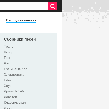
Инструментальная
Сборники песен
Транс
K-Pop
Поп
Рок
Рэп И Хип-Хоп
Электроника
Edm
Хаус
Драм-Н-Бэйс
Дабстеп
Классическая
Джаз