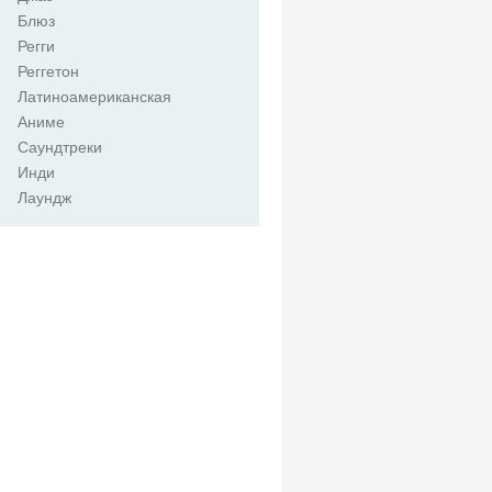
Блюз
Регги
Реггетон
Латиноамериканская
Аниме
Саундтреки
Инди
Лаундж