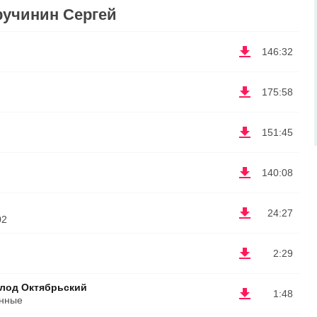
ручинин Сергей
146:32
175:58
151:45
140:08
24:27
02
2:29
олод Октябрьский
1:48
енные