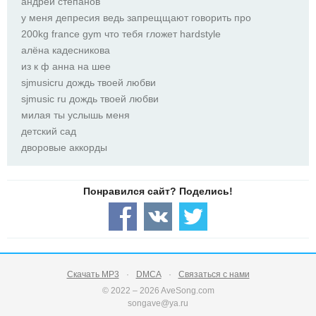
андрей степанов
у меня депресия ведь запрещщают говорить про
200kg france gym что тебя гложет hardstyle
алёна кадесникова
из к ф анна на шее
sjmusicru дождь твоей любви
sjmusic ru дождь твоей любви
милая ты услышь меня
детский сад
дворовые аккорды
Скачать MP3
DMCA
Связаться с нами
© 2022 – 2026 AveSong.com
songave@ya.ru