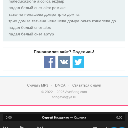
maleducazione alcolica екфыр
падал белый снег alex ремикс
татьяна ненашева домра трио дом ra
трио дом ra татьяна ненашева домра ольга кошелева домра анна сединина фортепиано
падал белый снег alex
падал белый снег артур
Скачать MP3
DMCA
Связаться с нами
© 2022 – 2026 AveSong.com
songave@ya.ru
0:00
Сергей Нихаенко
—
Скрипка
0:00
notification