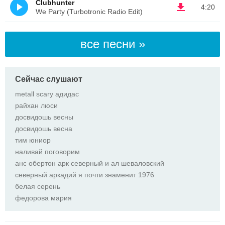
Clubhunter
4:20
We Party (Turbotronic Radio Edit)
все песни »
Сейчас слушают
metall scary адидас
райхан люси
досвидошь весны
досвидошь весна
тим юниор
наливай поговорим
анс обертон арк северный и ал шеваловский
северный аркадий я почти знаменит 1976
белая серень
федорова мария