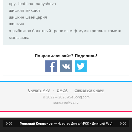
друг feat tina manysheva
шишкин михаил
шишкин швейцария
шишкин
а рыбников болотный транс из м ф муми тролль и комета
манышева
Скачать MP3
DMCA
Связаться с нами
© 2022 – 2026 AveSong.com
songave@ya.ru
0:00
Геннадий Коршунов
—
Чувство Долга (ИЧЖ - Дмитрий Рус)
0:00
notification