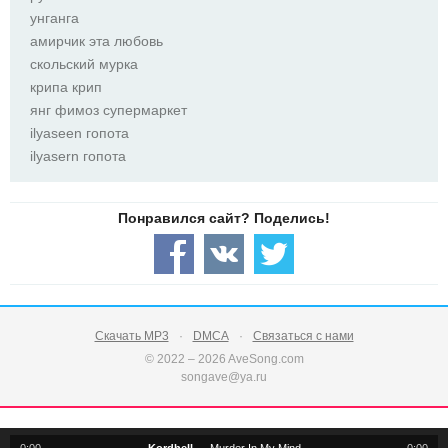
унганга
амирчик эта любовь
скольский мурка
крипа крип
янг фимоз супермаркет
ilyaseen гопота
ilyasern гопота
Скачать MP3
DMCA
Связаться с нами
© 2022 – 2026 AveSong.com
songave@ya.ru