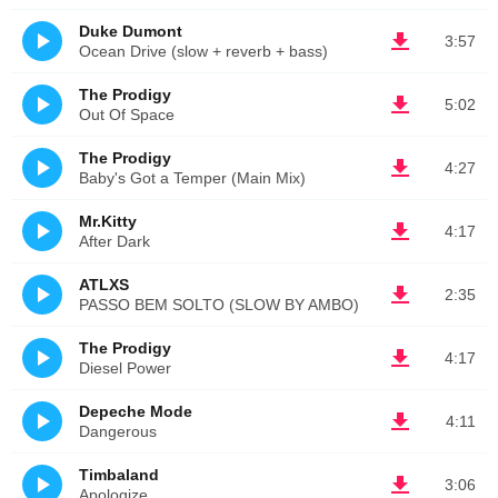
Duke Dumont
3:57
Ocean Drive (slow + reverb + bass)
The Prodigy
5:02
Out Of Space
The Prodigy
4:27
Baby's Got a Temper (Main Mix)
Mr.Kitty
4:17
After Dark
ATLXS
2:35
PASSO BEM SOLTO (SLOW BY AMBO)
The Prodigy
4:17
Diesel Power
Depeche Mode
4:11
Dangerous
Timbaland
3:06
Apologize