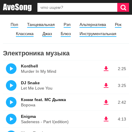
Поп
Танцевальная
Рэп
Альтернатива
Рок
Классика
Джаз
Блюз
Инструментальная
Электроника музыка
Kordhell
2:25
Murder In My Mind
DJ Snake
3:25
Let Me Love You
Кэнни feat. МС Дымка
2:42
Ворона
Enigma
4:13
Sadeness - Part I(edition)