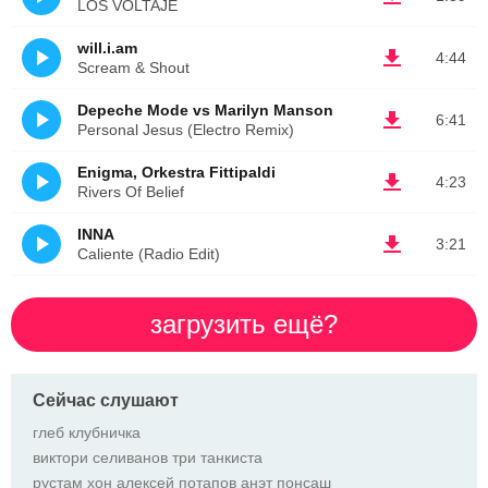
LOS VOLTAJE
will.i.am
4:44
Scream & Shout
Depeche Mode vs Marilyn Manson
6:41
Personal Jesus (Electro Remix)
Enigma, Orkestra Fittipaldi
4:23
Rivers Of Belief
INNA
3:21
Caliente (Radio Edit)
загрузить ещё?
Сейчас слушают
глеб клубничка
виктори селиванов три танкиста
рустам хон алексей потапов анэт понсаш