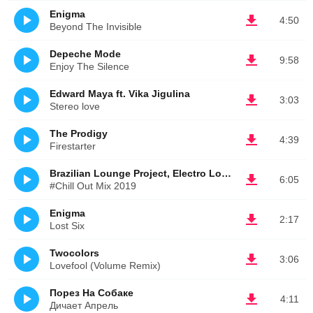
Enigma
4:50
Beyond The Invisible
Depeche Mode
9:58
Enjoy The Silence
Edward Maya ft. Vika Jigulina
3:03
Stereo love
The Prodigy
4:39
Firestarter
Brazilian Lounge Project, Electro Lounge All Stars
6:05
#Chill Out Mix 2019
Enigma
2:17
Lost Six
Twocolors
3:06
Lovefool (Volume Remix)
Порез На Собаке
4:11
Дичает Апрель