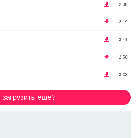
2:38
3:19
3:41
2:50
3:33
загрузить ещё?