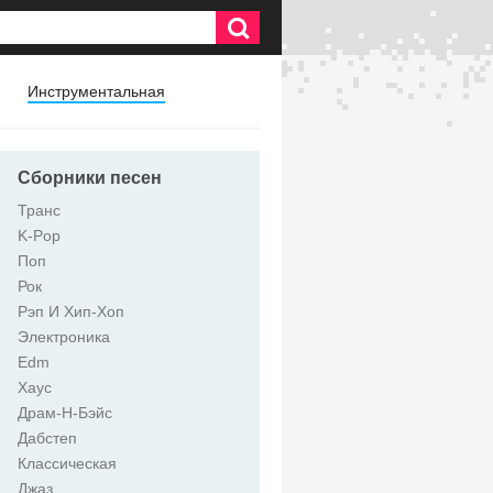
Инструментальная
Сборники песен
Транс
K-Pop
Поп
Рок
Рэп И Хип-Хоп
Электроника
Edm
Хаус
Драм-Н-Бэйс
Дабстеп
Классическая
Джаз