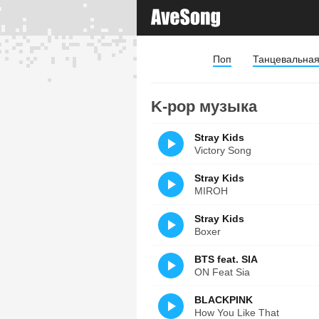
Поп
Танцевальна
K-pop музыка
Stray Kids
Victory Song
Stray Kids
MIROH
Stray Kids
Boxer
BTS feat. SIA
ON Feat Sia
BLACKPINK
How You Like That