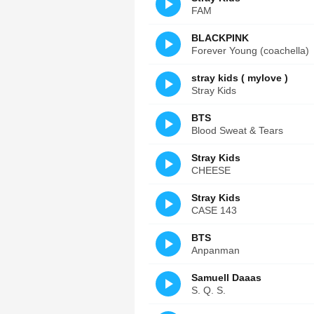
FAM
BLACKPINK
Forever Young (coachella)
stray kids ( mylove )
Stray Kids
BTS
Blood Sweat & Tears
Stray Kids
CHEESE
Stray Kids
CASE 143
BTS
Anpanman
Samuell Daaas
S. Q. S.