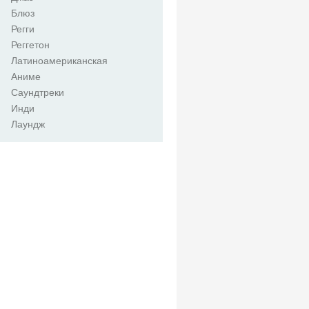
Блюз
Регги
Реггетон
Латиноамериканская
Аниме
Саундтреки
Инди
Лаундж