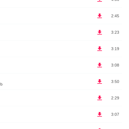
2:45
3:23
3:19
3:08
3:50
rb
2:29
3:07