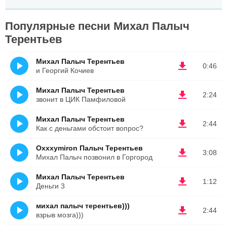
Популярные песни Михал Палыч
Терентьев
Михал Палыч Терентьев
0:46
и Георгий Кочиев
Михал Палыч Терентьев
2:24
звонит в ЦИК Памфиловой
Михал Палыч Терентьев
2:44
Как с деньгами обстоит вопрос?
Oxxxymiron Палыч Терентьев
3:08
Михал Палыч позвонил в Горгород
Михал Палыч Терентьев
1:12
Деньги 3
михал палыч терентьев)))
2:44
взрыв мозга)))