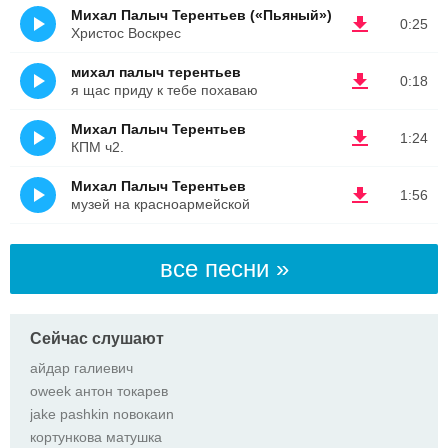
Михал Палыч Терентьев («Пьяный»)
0:25
Христос Воскрес
михал палыч терентьев
0:18
я щас приду к тебе похаваю
Михал Палыч Терентьев
1:24
КПМ ч2.
Михал Палыч Терентьев
1:56
музей на красноармейской
все песни »
Сейчас слушают
айдар галиевич
oweek антон токарев
jake pashkin nовокаиn
кортункова матушка