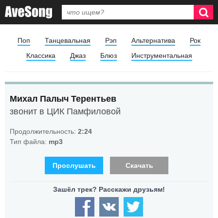
Поп
Танцевальная
Рэп
Альтернатива
Рок
Классика
Джаз
Блюз
Инструментальная
Михал Палыч Терентьев
звонит в ЦИК Памфиловой
Продолжительность:
2:24
Тип файла:
mp3
Прослушать
Скачать