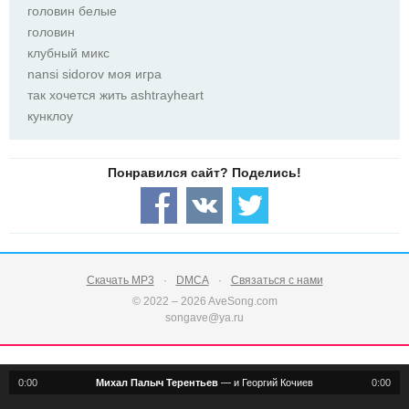
головин белые
головин
клубный микс
nansi sidorov моя игра
так хочется жить ashtrayheart
кунклоу
Скачать MP3
DMCA
Связаться с нами
© 2022 – 2026 AveSong.com
songave@ya.ru
0:00
Михал Палыч Терентьев
—
и Георгий Кочиев
0:00
notification