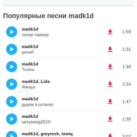
Популярные песни madk1d
madk1d
1:59
питер паркер
madk1d
1:31
рехаб
madk1d
1:30
Толпы
madk1d, Lida
2:24
Always
madk1d
1:47
дырки в штанах
madk1d
1:30
sexyswag2010
madk1d, greyrock, tewiq
3:07