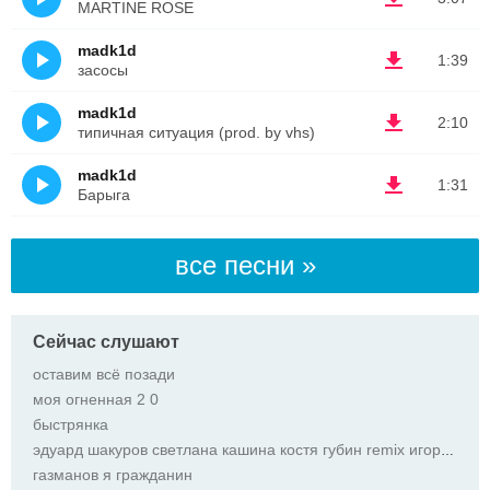
MARTINE ROSE
madk1d
1:39
засосы
madk1d
2:10
типичная ситуация (prod. by vhs)
madk1d
1:31
Барыга
все песни »
Сейчас слушают
оставим всё позади
моя огненная 2 0
быстрянка
эдуард шакуров светлана кашина костя губин remix игорь харьковтен
газманов я гражданин