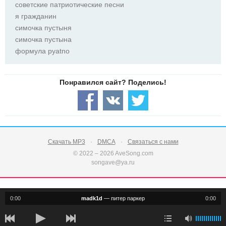
советские патриотические песни
я гражданин
симочка пустыня
симочка пустына
формула pyatno
Скачать MP3
DMCA
Связаться с нами
© 2022 – 2026 AveSong.com
songave@ya.ru
0:00
madk1d
—
питер паркер
0:00
notification