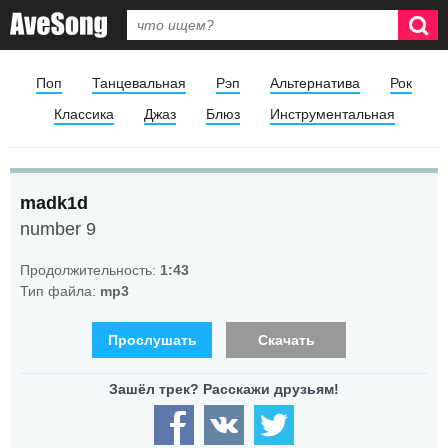
Поп
Танцевальная
Рэп
Альтернатива
Рок
Классика
Джаз
Блюз
Инструментальная
madk1d
number 9
Продолжительность:
1:43
Тип файла:
mp3
Прослушать
Скачать