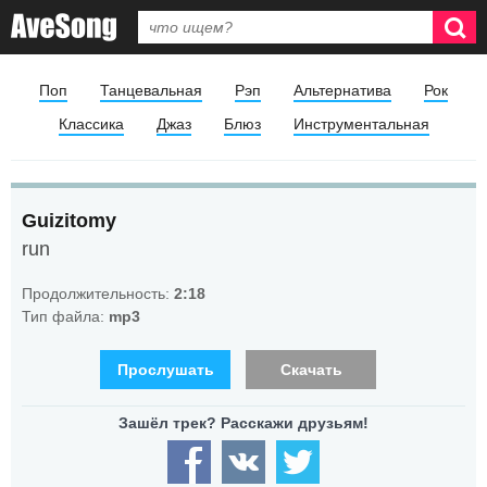
Поп
Танцевальная
Рэп
Альтернатива
Рок
Классика
Джаз
Блюз
Инструментальная
Guizitomy
run
Продолжительность:
2:18
Тип файла:
mp3
Прослушать
Скачать