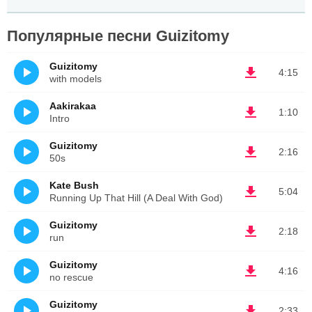
Популярные песни Guizitomy
Guizitomy
4:15
with models
Aakirakaa
1:10
Intro
Guizitomy
2:16
50s
Kate Bush
5:04
Running Up That Hill (A Deal With God)
Guizitomy
2:18
run
Guizitomy
4:16
no rescue
Guizitomy
2:33