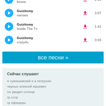
bossa
Guizitomy
3:07
naúsea
Guizitomy
1:41
Inside The Tv
Guizitomy
3:03
crazy4u
все песни »
Сейчас слушают
я сумишевский и а петрухин
черных алексей юрьевич
он увидел солнце
гр ссср
гр офицеры