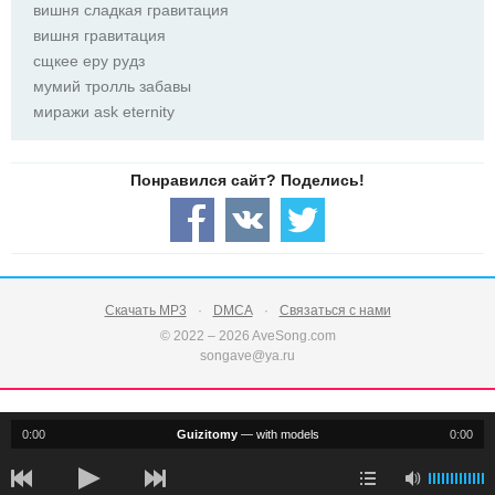
вишня сладкая гравитация
вишня гравитация
сщкее еру рудз
мумий тролль забавы
миражи ask eternity
Скачать MP3
DMCA
Связаться с нами
© 2022 – 2026 AveSong.com
songave@ya.ru
0:00
Guizitomy
—
with models
0:00
notification