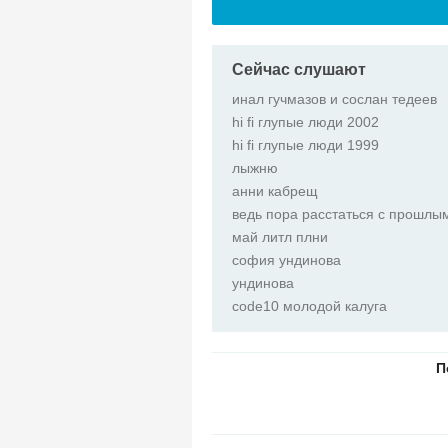
Сейчас слушают
инал гучмазов и сослан тедеев
hi fi глупые люди 2002
hi fi глупые люди 1999
лыжню
анни кабрещ
ведь пора расстаться с прошлы
май литл плни
софия ундинова
ундинова
code10 молодой калуга