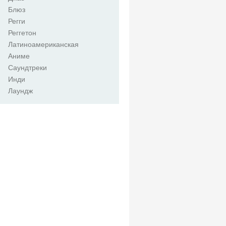
Блюз
Регги
Реггетон
Латиноамериканская
Аниме
Саундтреки
Инди
Лаундж