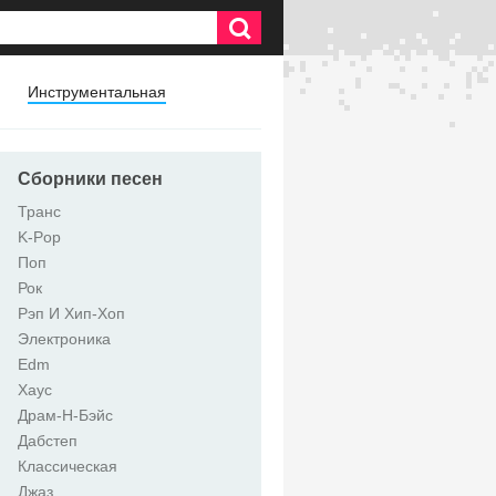
Инструментальная
Сборники песен
Транс
K-Pop
Поп
Рок
Рэп И Хип-Хоп
Электроника
Edm
Хаус
Драм-Н-Бэйс
Дабстеп
Классическая
Джаз