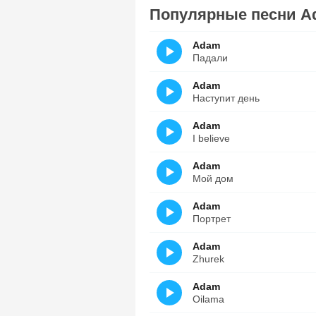
Популярные песни A
Adam
Падали
Adam
Наступит день
Adam
I believe
Adam
Мой дом
Adam
Портрет
Adam
Zhurek
Adam
Oilama