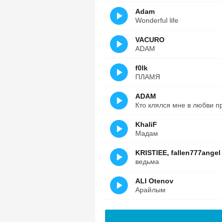
Adam
Wonderful life
VACURO
ADAM
f0lk
ПЛАМЯ
ADAM
Кто клялся мне в любви пр
KhaliF
Мадам
KRISTIEE, fallen777angel
ведьма
ALI Otenov
Арайлым