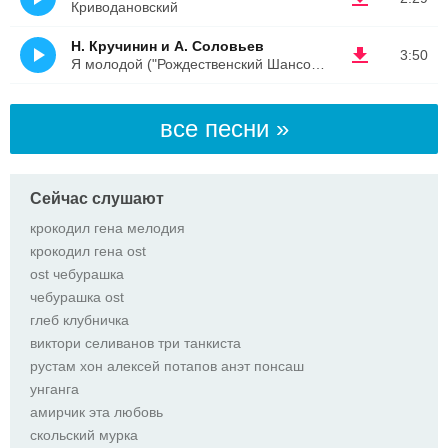
Криводановский
Н. Кручинин и А. Соловьев
3:50
Я молодой ("Рождественский Шансон 2023" LIVE)
все песни »
Сейчас слушают
крокодил гена мелодия
крокодил гена ost
ost чебурашка
чебурашка ost
глеб клубничка
виктори селиванов три танкиста
рустам хон алексей потапов анэт понсаш
унганга
амирчик эта любовь
скольский мурка