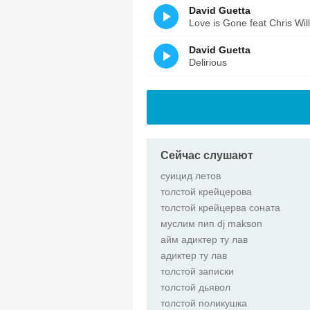
David Guetta
Love is Gone feat Chris Will
David Guetta
Delirious
Сейчас слушают
суицид летов
толстой крейцерова
толстой крейцерва соната
муслим пип dj makson
айм адиктер ту лав
адиктер ту лав
толстой записки
толстой дьявол
толстой поликушка