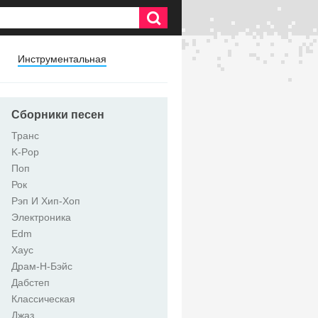
Инструментальная
Сборники песен
Транс
K-Pop
Поп
Рок
Рэп И Хип-Хоп
Электроника
Edm
Хаус
Драм-Н-Бэйс
Дабстеп
Классическая
Джаз