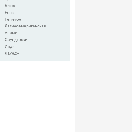
Блюз
Регги
Реггетон
Латиноамериканская
Аниме
Саундтреки
Инди
Лаундж