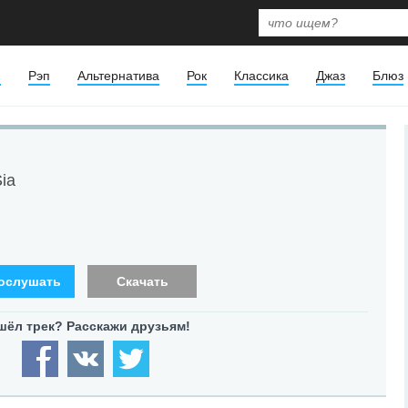
я
Рэп
Альтернатива
Рок
Классика
Джаз
Блюз
Sia
ослушать
Скачать