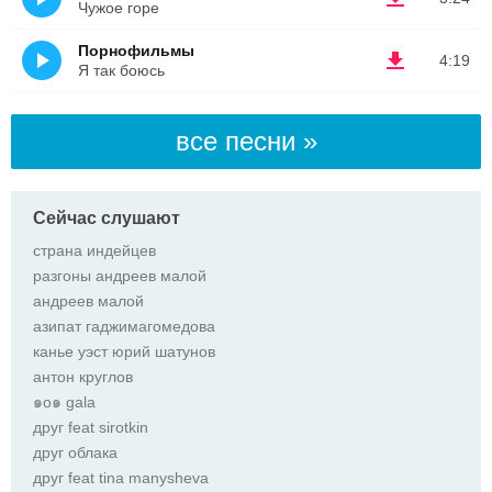
Чужое горе
Порнофильмы
4:19
Я так боюсь
все песни »
Сейчас слушают
страна индейцев
разгоны андреев малой
андреев малой
азипат гаджимагомедова
канье уэст юрий шатунов
антон круглов
๑о๑ gala
друг feat sirotkin
друг облака
друг feat tina manysheva