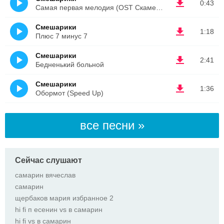
0:43
Самая первая мелодия (OST Скамейка)
Смешарики
1:18
Плюс 7 минус 7
Смешарики
2:41
Бедненький больной
Смешарики
1:36
Обормот (Speed Up)
все песни »
Сейчас слушают
самарин вячеслав
самарин
щербаков мария избранное 2
hi fi п есенин vs в самарин
hi fi vs в самарин