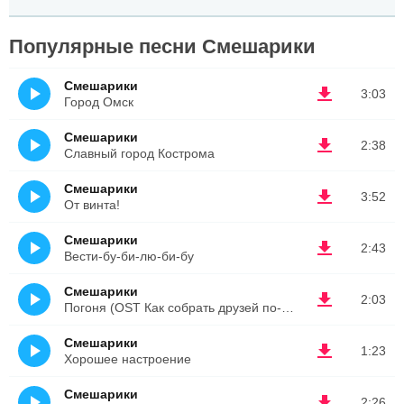
Популярные песни Смешарики
Смешарики
3:03
Город Омск
Смешарики
2:38
Славный город Кострома
Смешарики
3:52
От винта!
Смешарики
2:43
Вести-бу-би-лю-би-бу
Смешарики
2:03
Погоня (OST Как собрать друзей по-быстрому)
Смешарики
1:23
Хорошее настроение
Смешарики
2:26