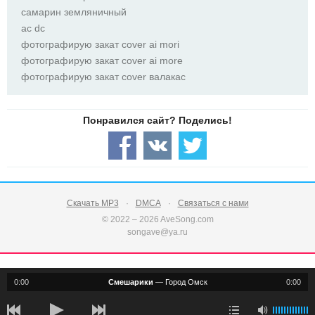
самарин земляничный
ас dc
фотографирую закат cover ai mori
фотографирую закат cover ai more
фотографирую закат cover валакас
Скачать MP3
DMCA
Связаться с нами
© 2022 – 2026 AveSong.com
songave@ya.ru
0:00
Смешарики
—
Город Омск
0:00
notification