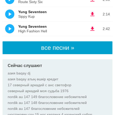
Route Sixty Six
Yung Seventeen
2:14
Sippy Kup
Yung Seventeen
2:42
High Fashion Hell
все песни »
Сейчас слушают
азия baqay dj
азия baqay атың өшкір кредит
17 северный аркадий с анс светофор
северный аркадий моя судьба 1976
nordik au 147 149 благословение небожителей
nordik au 147 148 благословение небожителей
nordik au 147 благословение небожителей
шостакович соч 15 нос картина 4 казанский собор