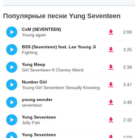
Популярные песни Yung Seventeen
CxM (SEVENTEEN)
2:06
Young again
BSS (Seventeen) feat. Lee Young Ji
3:25
Fighting
Yung Meep
2:38
Girl Seventeen ft Cheney Weird
Number Girl
3:47
Young Girl Seventeen Sexually Knowing
young wonder
3:48
seventeen
Yung Seventeen
2:32
Jelly Fish
Yung Seventeen
2:03