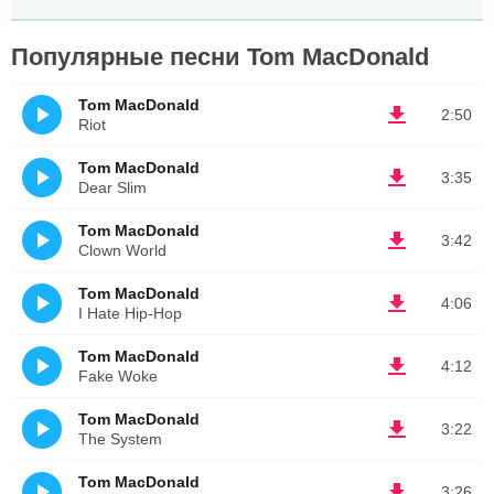
Популярные песни Tom MacDonald
Tom MacDonald
2:50
Riot
Tom MacDonald
3:35
Dear Slim
Tom MacDonald
3:42
Clown World
Tom MacDonald
4:06
I Hate Hip-Hop
Tom MacDonald
4:12
Fake Woke
Tom MacDonald
3:22
The System
Tom MacDonald
3:26