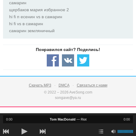
самарин
щербаков мария избранное 2
hi fi п есенин vs в самарин
hi fi vs в самарин
самарин земляничный
Скачать MP3
DMCA
Связаться с нами
© 2022 – 2026 AveSong.com
songave@ya.ru
0:00
Tom MacDonald
—
Riot
0:00
notification