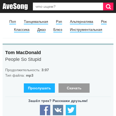
Поп
Танцевальная
Рэп
Альтернатива
Рок
Классика
Джаз
Блюз
Инструментальная
Tom MacDonald
People So Stupid
Продолжительность:
3:07
Тип файла:
mp3
Прослушать
Скачать