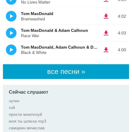
No Lives Matter
Tom MacDonald
4:02
Brainwashed
Tom MacDonald & Adam Calhoun
4:03
Race War
Tom MacDonald, Adam Calhoun & Dax
4:00
Black & White
все песни »
Сейчас слушают
хутин
гой
прости мнепохуй
моя ты шлюха mp3
самарин вячеслав