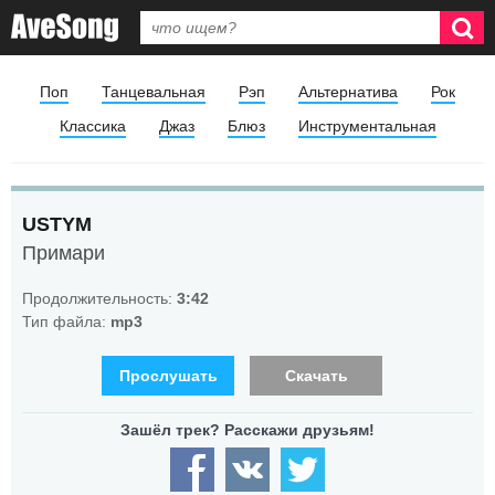
Поп
Танцевальная
Рэп
Альтернатива
Рок
Классика
Джаз
Блюз
Инструментальная
USTYM
Примари
Продолжительность:
3:42
Тип файла:
mp3
Прослушать
Скачать