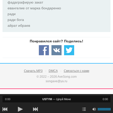
фадаграфирую закат
евангелие от марка бондаренко
ради
ради бога
айрат ибраев
Скачать MP3
DMCA
Связаться с нами
© 2022 – 2026 AveSong.com
songave@ya.ru
0:00
USTYM
—
Цілуй Мене
0:00
notification