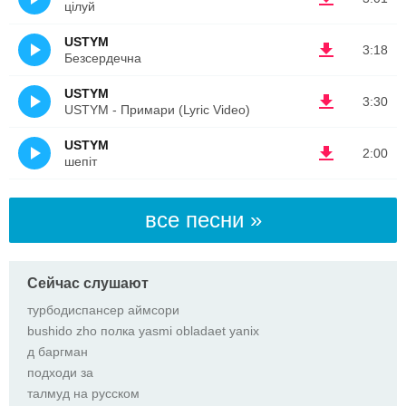
цiлуй
USTYM
3:18
Безсердечна
USTYM
3:30
USTYM - Примари (Lyric Video)
USTYM
2:00
шепiт
все песни »
Сейчас слушают
турбодиспансер аймсори
bushido zho полка yasmi obladaet yanix
д баргман
подходи за
талмуд на русском