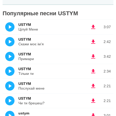
Популярные песни USTYM
USTYM
3:07
Цілуй Мене
USTYM
2:42
Скажи моє ім'я
USTYM
3:42
Примари
USTYM
2:34
Тільки ти
USTYM
2:21
Послухай мене
USTYM
2:21
Чи ти брешеш?
ustym
3:01