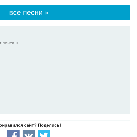
все песни »
эт понсаш