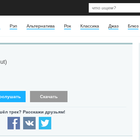
я
Рэп
Альтернатива
Рок
Классика
Джаз
Блюз
ut)
ослушать
Скачать