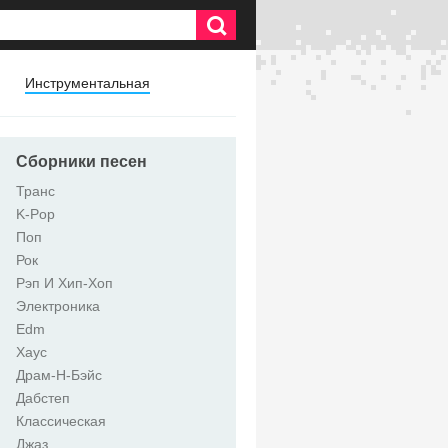
Инструментальная
Сборники песен
Транс
K-Pop
Поп
Рок
Рэп И Хип-Хоп
Электроника
Edm
Хаус
Драм-Н-Бэйс
Дабстеп
Классическая
Джаз