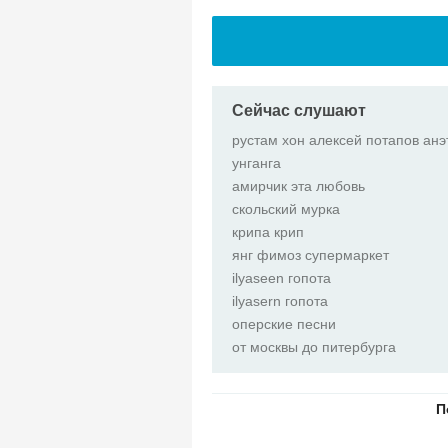
Сейчас слушают
рустам хон алексей потапов ан
унганга
амирчик эта любовь
скольский мурка
крипа крип
янг фимоз супермаркет
ilyaseen гопота
ilyasern гопота
оперские песни
от москвы до питербурга