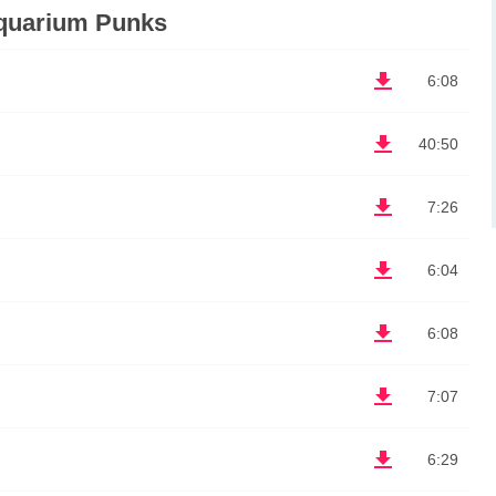
quarium Punks
6:08
40:50
7:26
6:04
6:08
7:07
6:29