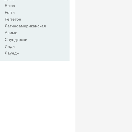
Блюз
Регги
Реггетон
Латиноамериканская
Аниме
Саундтреки
Инди
Лаундж