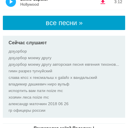
3:12
Hollywood
все песни »
Сейчас слушают
доҕорбор
доҕорбор моему другу
доҕорбор моему другу авторская песня евгения тихонова из верхневилюйского улуса посвященная боевым т
гимн разрез тугнуйский
слава кпсс x гексмалыш x galafo x вандальский
владимир дашкевич ниро вульф
испортить вам пати noize mc
хозяин леса noize mc
александр маточкин 2018 06 26
гр офицеры россии