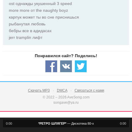
ost однажды укушенный 3 speed
more more от the naughty boyz
карпук может ты во сне приснишься
рыбанутая любовь
бебры все в адидасах
jerr tramplin лифт
Скачать MP3
DMCA
Связаться с нами
© 2022 – 2026 AveSong.com
songave@ya.ru
0:00
*РЕТРО ШЛЯГЕР*
—
Дискотека 80-х
0:00
notification