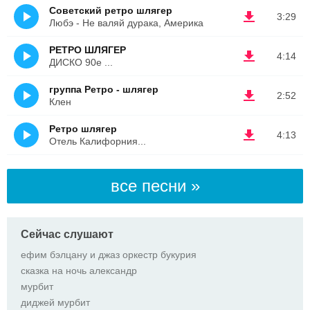
Советский ретро шлягер
3:29
Любэ - Не валяй дурака, Америка
РЕТРО ШЛЯГЕР
4:14
ДИСКО 90е ...
группа Ретро - шлягер
2:52
Клен
Ретро шлягер
4:13
Отель Калифорния...
все песни »
Сейчас слушают
ефим бэлцану и джаз оркестр букурия
сказка на ночь александр
мурбит
диджей мурбит