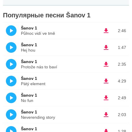
Популярные песни Šanov 1
Šanov 1
2:46
Půlnoc vidí ve tmě
Šanov 1
1:47
Hej hou
Šanov 1
2:35
Protože nás to baví
Šanov 1
4:29
Pátý element
Šanov 1
2:49
No fun
Šanov 1
2:03
Neverending story
Šanov 1
1:28