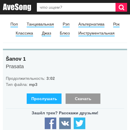
Поп
Танцевальная
Рэп
Альтернатива
Рок
Классика
Джаз
Блюз
Инструментальная
Šanov 1
Prasata
Продолжительность:
3:02
Тип файла:
mp3
Прослушать
Скачать