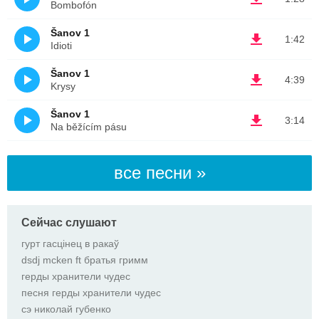
Bombofón
Šanov 1
1:42
Idioti
Šanov 1
4:39
Krysy
Šanov 1
3:14
Na běžícím pásu
все песни »
Сейчас слушают
гурт гасцінец в ракаў
dsdj mcken ft братья гримм
герды хранители чудес
песня герды хранители чудес
сэ николай губенко