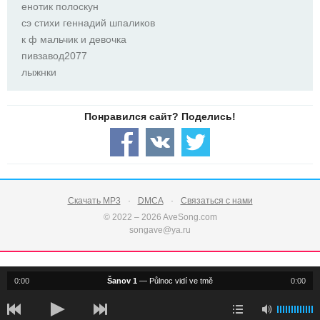
енотик полоскун
сэ стихи геннадий шпаликов
к ф мальчик и девочка
пивзавод2077
лыжнки
Скачать MP3
DMCA
Связаться с нами
© 2022 – 2026 AveSong.com
songave@ya.ru
0:00
Šanov 1
—
Půlnoc vidí ve tmě
0:00
notification