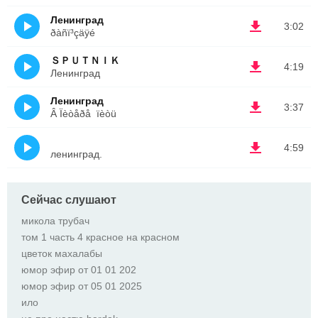
Ленинград
3:02
ðàñï³çäÿé
ＳＰＵＴＮＩＫ
4:19
Ленинград
Ленинград
3:37
Â Ïèòåðå  ïèòü
ᅠ
4:59
ленинград.
Сейчас слушают
микола трубач
том 1 часть 4 красное на красном
цветок махалабы
юмор эфир от 01 01 202
юмор эфир от 05 01 2025
ило