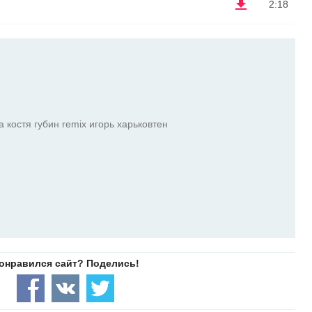
2:18
 костя губин remix игорь харьковтен