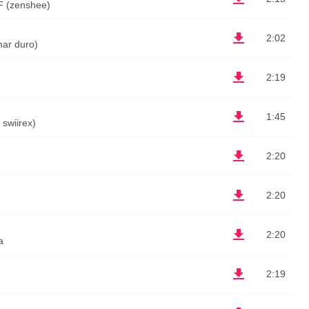
 (zenshee)
2:02
ar duro)
2:19
1:45
 swiirex)
2:20
2:20
2:20
a
2:19