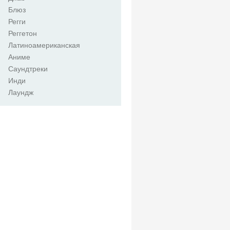
Блюз
Регги
Реггетон
Латиноамериканская
Аниме
Саундтреки
Инди
Лаундж