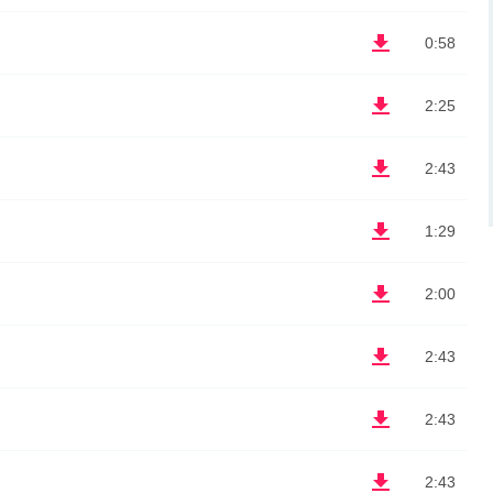
0:58
2:25
2:43
1:29
2:00
2:43
2:43
2:43